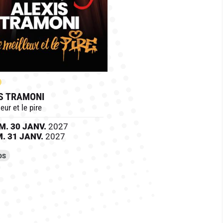
S TRAMONI
eur et le pire
M.
30
JANV.
2027
M.
31
JANV.
2027
OS