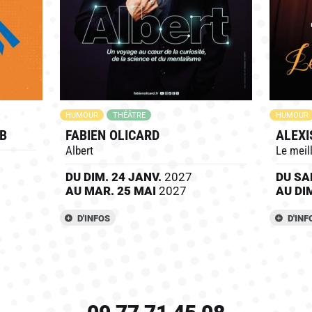
HUMOUR
THÉÂTRE
HUMOUR
B
FABIEN OLICARD
ALEXI
Albert
Le meill
DU
DIM.
24
JANV.
2027
DU
SA
AU
MAR.
25
MAI
2027
AU
DI
D'INFOS
D'INF