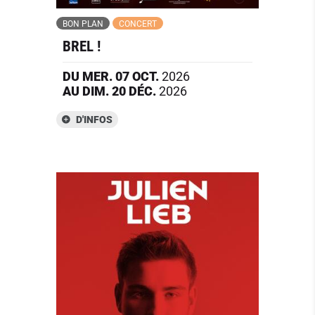
BON PLAN
CONCERT
BREL !
DU
MER.
07
OCT.
2026
AU
DIM.
20
DÉC.
2026
D'INFOS