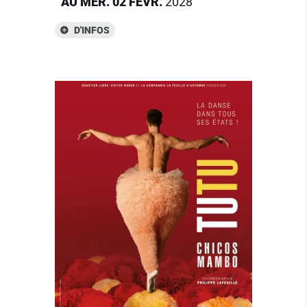
AU
MER.
02
FÉVR.
2028
D'INFOS