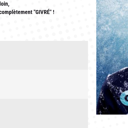
oin,
t complètement "GIVRÉ" !