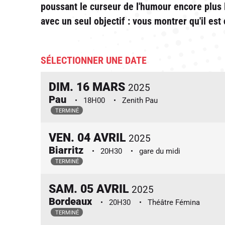
poussant le curseur de l'humour encore plus l
avec un seul objectif : vous montrer qu'il es
SÉLECTIONNER UNE DATE
DIM.
16
MARS
2025
Pau
18H00
Zenith Pau
TERMINÉ
VEN.
04
AVRIL
2025
Biarritz
20H30
gare du midi
TERMINÉ
SAM.
05
AVRIL
2025
Bordeaux
20H30
Théâtre Fémina
TERMINÉ